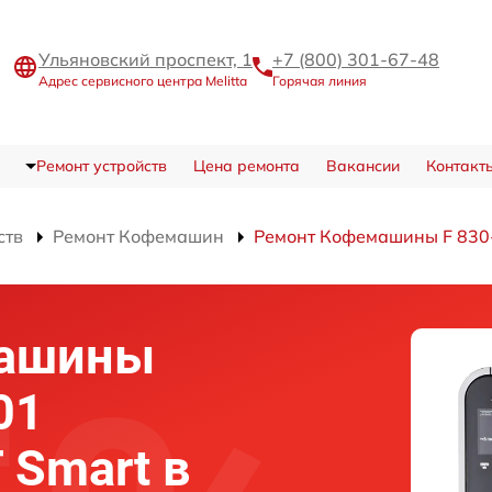
Ульяновский проспект, 1
+7 (800) 301-67-48
Адрес сервисного центра Melitta
Горячая линия
Ремонт устройств
Цена ремонта
Вакансии
Контакт
ств
Ремонт Кофемашин
Ремонт Кофемашины F 830-1
машины
01
T Smart в