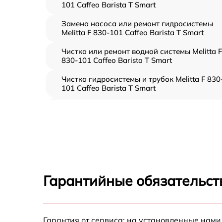
101 Caffeo Barista T Smart
Замена насоса или ремонт гидросистемы
Melitta F 830-101 Caffeo Barista T Smart
Чистка или ремонт водной системы Melitta F
830-101 Caffeo Barista T Smart
Чистка гидросистемы и трубок Melitta F 830
101 Caffeo Barista T Smart
Диагностика и программная настройка
Melitta F 830-101 Caffeo Barista T Smart
Настройка или замена термостата Melitta F
830-101 Caffeo Barista T Smart
Ремонт или замена капучинатора Melitta F
830-101 Caffeo Barista T Smart
Гарантийные обязательст
Ремонт пароблока или декальцинация
Melitta F 830-101 Caffeo Barista T Smart
Полный ремонт заварочного блока Melitta 
Гарантия от сервиса: на установленные нами