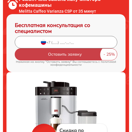
кофемашины
Melitta Caffeo Varianza CSP от 35 минут
Бесплатная консультация со
специалистом
Оставить заявку
Нажимая на кнопку "Оставить заявку" Вы соглашаетесь c
политикой
конфиденциальности
Скидка по