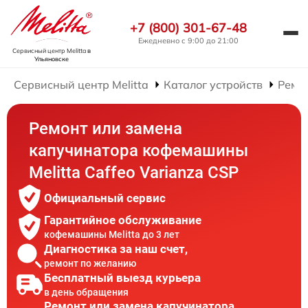
+7 (800) 301-67-48
Ежедневно с 9:00 до 21:00
Сервисный центр Melitta
в
Ульяновске
Сервисный центр Melitta
Каталог устройств
Ремо
Ремонт или замена
капучинатора кофемашины
Melitta Caffeo Varianza CSP
Официальный сервис
Гарантийное обслуживание
кофемашины Melitta до 3 лет
Диагностика за наш счет,
ремонт по желанию
Бесплатный выезд курьера
в день обращения
Ремонт или замена капучинатора