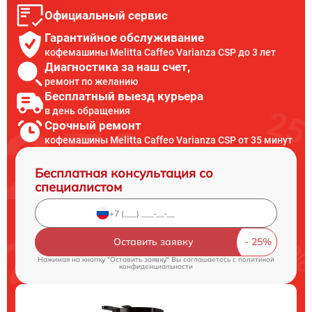
Официальный сервис
Гарантийное обслуживание
кофемашины Melitta Caffeo Varianza CSP до 3 лет
Диагностика за наш счет,
ремонт по желанию
Бесплатный выезд курьера
в день обращения
Срочный ремонт
кофемашины Melitta Caffeo Varianza CSP от 35 минут
Бесплатная консультация со
специалистом
Оставить заявку
Нажимая на кнопку "Оставить заявку" Вы соглашаетесь c
политикой
конфиденциальности