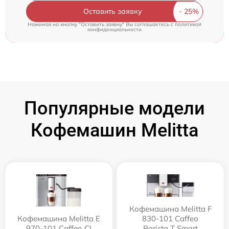
Оставить заявку
Нажимая на кнопку "Оставить заявку" Вы соглашаетесь c
политикой
конфиденциальности
Популярные модели
Кофемашин Melitta
Кофемашина Melitta F
Кофемашина Melitta Е
830-101 Caffeo
970-101 Caffeo CI
Barista T Smart