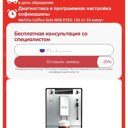
в день обращения
Диагностика и программная настройка
кофемашины
Melitta Caffeo Solo Milk E953-102 от 35 минут
Бесплатная консультация со
специалистом
Оставить заявку
Нажимая на кнопку "Оставить заявку" Вы соглашаетесь c
политикой
конфиденциальности